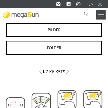
EN
US
BILDER
FOLDER
K7 K6 K5
T9