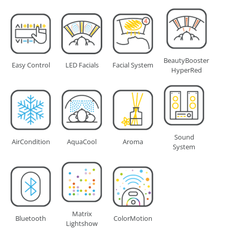
BeautyBooster
Easy Control
LED Facials
Facial System
HyperRed
Sound
AirCondition
AquaCool
Aroma
System
Matrix
Bluetooth
ColorMotion
Lightshow