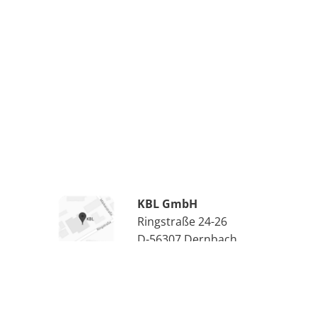
KBL GmbH
Ringstraße 24-26
D-56307 Dernbach
Phone: +49 (0)26 8994 26-0
Fax: +49 (0) 26 8994 26-66
E-Mail: info(at)kbl.de
Bewerbung: bewerbung(at)kbl.de