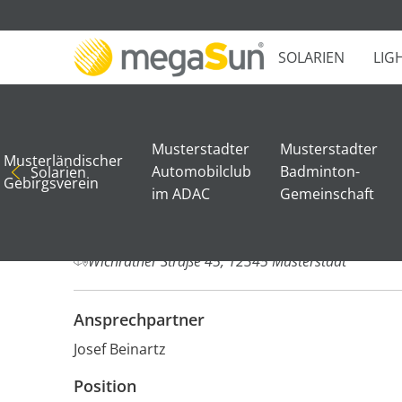
SOLARIEN
LIG
Sie sind hier:
Kleingolfclub Musterstadt
Musterstadter
Musterstadter
Kleingolfcl
Musterländischer
Automobilclub
Badminton-
Solarien
Gebirgsverein
im ADAC
Gemeinschaft
Adresse
Wichrather Straße 45, 12345 Musterstadt
Ansprechpartner
Josef Beinartz
Position