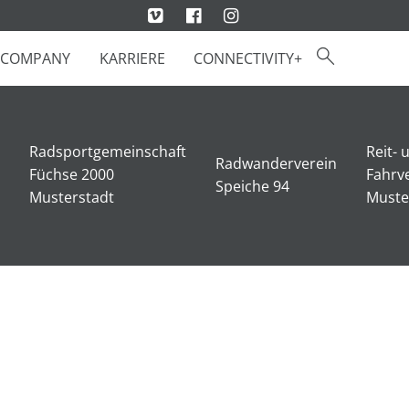
COMPANY
KARRIERE
CONNECTIVITY+
Radsportgemeinschaft
Reit- 
Radwanderverein
Füchse 2000
Fahrv
Speiche 94
Musterstadt
Muste