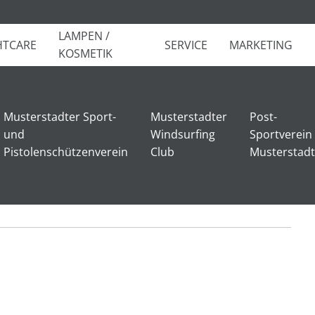
LAMPEN /
HTCARE
SERVICE
MARKETING
KOSMETIK
Musterstadter Sport-
Musterstadter
Post-
ub Musterstadt
und
Windsurfing
Sportverein
Pistolenschützenverein
Club
Musterstadt